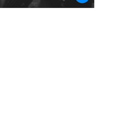
- buchbar für Agenturen als Kameramann,
Kamera Assistent,
Oberbeleuchter und Editor
- eigenes Equipment vorhanden
- Weltweit einsatzfähig
info
(at)
josefgeiger.com
+49 157 5105 2654
say hello
!
E-Mail